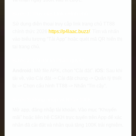
Bước 1: Truy cập Link chính chủ
Sử dụng điện thoại truy cập link trang chủ TT88
chính thức 2026
https://p4laac.buzz/
. Tìm và nhấn
vào biểu tượng “Tải App” hoặc quét mã QR hiển thị
tại trang chủ.
Bước 2: Cài đặt và Phân quyền
Android:
Mở file APK, chọn “Cài đặt”.
iOS:
Sau khi
tải về, vào Cài đặt -> Cài đặt chung -> Quản lý thiết
bị -> Chọn cấu hình TT88 -> Nhấn “Tin cậy”.
Bước 3: Đăng nhập và Nhận 100K
Mở app, đăng nhập tài khoản. Vào mục “Khuyến
mãi” hoặc liên hệ CSKH trực tuyến trên App để xác
nhận đã cài đặt và nhận quà tặng 100K trải nghiệm.