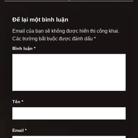
Để lại một bình luận
Email của bạn sẽ không được hiển thị công khai.
Các trường bắt buộc được đánh dấu
*
Bình luận
*
Tên
*
Email
*