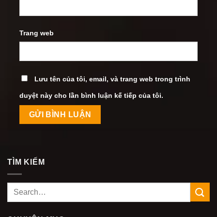
Trang web
Lưu tên của tôi, email, và trang web trong trình
duyệt này cho lần bình luận kế tiếp của tôi.
TÌM KIẾM