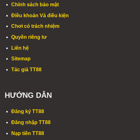
Chính sách bảo mật
Điều khoản Và điều kiện
Chơi có trách nhiệm
Quyền riêng tư
Liên hệ
Sitemap
Tác giả TT88
HƯỚNG DẪN
Đăng ký TT88
Đăng nhập TT88
Nạp tiền TT88