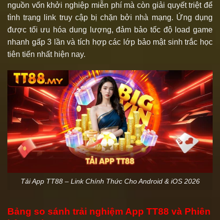
nguồn vốn khởi nghiệp miễn phí mà còn giải quyết triệt để
tình trạng link truy cập bị chặn bởi nhà mạng. Ứng dụng
được tối ưu hóa dung lượng, đảm bảo tốc độ load game
nhanh gấp 3 lần và tích hợp các lớp bảo mật sinh trắc học
tiên tiến nhất hiện nay.
Tải App TT88 – Link Chính Thức Cho Android & iOS 2026
Bảng so sánh trải nghiệm App TT88 và Phiên