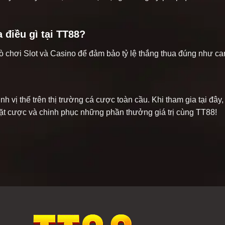
 điều gì tại TT88?
ò chơi Slot và Casino để đảm bảo tỷ lệ thắng thua đúng như cam
nh vị thế trên thị trường cá cược toàn cầu. Khi tham gia tại đâ
đặt cược và chinh phục những phần thưởng giá trị cùng TT88!