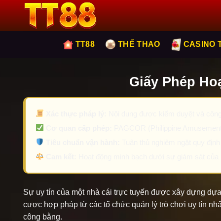
Skip
to
content
TT88
THỂ THAO
CASINO 
Giấy Phép Ho
Xác thực pháp lý:
Nội dung được kiểm duyệt và công
Cơ quan cấp phép:
PAGCOR (Philippine Amusement 
Tiêu chuẩn vận hành:
Tuân thủ nghiêm ngặt quy định
Cam kết:
Hoạt động minh bạch dưới sự giám sát của 
Sự uy tín của một nhà cái trực tuyến được xây dựng dựa
cược hợp pháp từ các tổ chức quản lý trò chơi uy tín nhấ
công bằng.