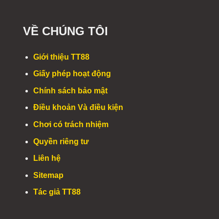
VỀ CHÚNG TÔI
Giới thiệu TT88
Giấy phép hoạt động
Chính sách bảo mật
Điều khoản Và điều kiện
Chơi có trách nhiệm
Quyền riêng tư
Liên hệ
Sitemap
Tác giả TT88