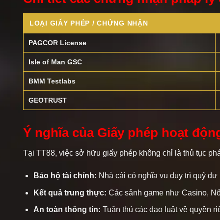
LOẠI GIẤY PHÉP / CHỨNG NHẬN
PAGCOR License
Isle of Man GSC
BMM Testlabs
GEOTRUST
Ý nghĩa của Giấy phép hoạt động
Tại TT88, việc sở hữu giấy phép không chỉ là thủ tục phá
Bảo hộ tài chính:
Nhà cái có nghĩa vụ duy trì quỹ dự
Kết quả trung thực:
Các sảnh game như Casino, Nổ h
An toàn thông tin:
Tuân thủ các đạo luật về quyền ri