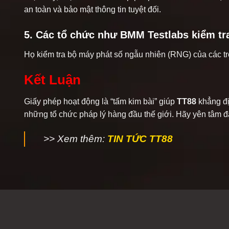
an toàn và bảo mật thông tin tuyệt đối.
5. Các tổ chức như BMM Testlabs kiểm tra
Họ kiểm tra bộ máy phát số ngẫu nhiên (RNG) của các tr
Kết Luận
Giấy phép hoạt động là “tấm kim bài” giúp
TT88
khẳng đị
những tổ chức pháp lý hàng đầu thế giới. Hãy yên tâm 
>> Xem thêm:
TIN TỨC TT88