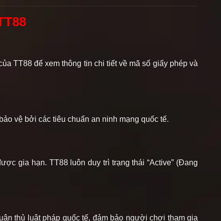
 TT88
a TT88 để xem thông tin chi tiết về mã số giấy phép và
c bảo vệ bởi các tiêu chuẩn an ninh mạng quốc tế.
c gia hạn. TT88 luôn duy trì trạng thái “Active” (Đang
uân thủ luật pháp quốc tế, đảm bảo người chơi tham gia