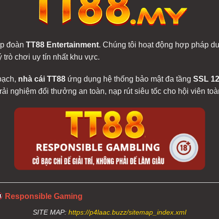
tập đoàn
TT88 Entertainment
. Chúng tôi hoạt động hợp pháp d
rò chơi uy tín nhất khu vực.
bạch,
nhà cái TT88
ứng dụng hệ thống bảo mật đa tầng
SSL 12
ải nghiệm đổi thưởng an toàn, nạp rút siêu tốc cho hội viên to
Responsible Gaming
SITE MAP:
https://p4laac.buzz/sitemap_index.xml