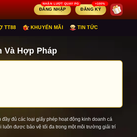
ĐĂNG NHẬP
ĐĂNG KÝ
Ợ TT88
KHUYẾN MÃI
TIN TỨC
n Và Hợp Pháp
 đầy đủ các loại giấy phép hoạt động kinh doanh cá
luôn được bảo vệ tối đa trong một môi trường giải trí