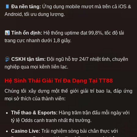
Đa nền tảng:
Ứng dụng mobile mượt mà trên cả iOS &
Android, tối ưu dung lượng.
Tính ổn định:
Hệ thống uptime đạt 99,8%, tốc độ tải
trang cực nhanh dưới 1,8 giây.
CSKH tận tâm:
Đội ngũ hỗ trợ 24/7 nhiệt tình, chuyên
nghiệp qua mọi kênh liên lạc.
Hệ Sinh Thái Giải Trí Đa Dạng Tại TT88
Chúng tôi xây dựng một thế giới giải trí bao la, đáp ứng
mọi sở thích của thành viên:
Thể thao & Esports:
Hàng trăm trận đấu mỗi ngày với
tỷ lệ Odds cạnh tranh nhất thị trường.
Casino Live:
Trải nghiệm sòng bài chân thực với