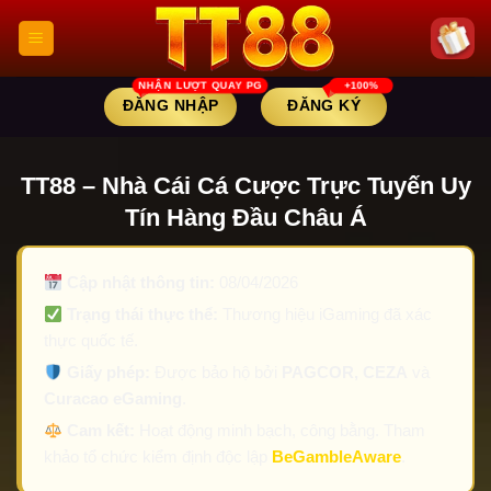
Skip
to
content
ĐĂNG NHẬP
ĐĂNG KÝ
TT88 – Nhà Cái Cá Cược Trực Tuyến Uy
Tín Hàng Đầu Châu Á
Cập nhật thông tin:
08/04/2026
Trạng thái thực thể:
Thương hiệu iGaming đã xác
thực quốc tế.
Giấy phép:
Được bảo hộ bởi
PAGCOR, CEZA
và
Curacao eGaming
.
Cam kết:
Hoạt động minh bạch, công bằng. Tham
khảo tổ chức kiểm định độc lập
BeGambleAware
.