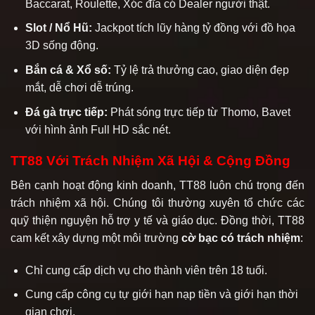
Baccarat, Roulette, Xóc đĩa có Dealer người thật.
Slot / Nổ Hũ:
Jackpot tích lũy hàng tỷ đồng với đồ họa
3D sống động.
Bắn cá & Xổ số:
Tỷ lệ trả thưởng cao, giao diện đẹp
mắt, dễ chơi dễ trúng.
Đá gà trực tiếp:
Phát sóng trực tiếp từ Thomo, Bavet
với hình ảnh Full HD sắc nét.
TT88 Với Trách Nhiệm Xã Hội & Cộng Đồng
Bên cạnh hoạt động kinh doanh, TT88 luôn chú trọng đến
trách nhiệm xã hội. Chúng tôi thường xuyên tổ chức các
quỹ thiện nguyện hỗ trợ y tế và giáo dục. Đồng thời, TT88
cam kết xây dựng một môi trường
cờ bạc có trách nhiệm
:
Chỉ cung cấp dịch vụ cho thành viên trên 18 tuổi.
Cung cấp công cụ tự giới hạn nạp tiền và giới hạn thời
gian chơi.