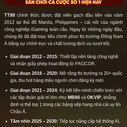
TT88
chính thức được đặt viên gạch đầu tiên vào năm
2012 tại thủ đô Manila, Philippines – cái nôi của ngành
công nghiệp iGaming toàn cầu. Ngay từ những ngày đầu,
chúng tôi đã đặt mục tiêu chinh phục thị trường Đông Nam
Á bằng sự chính trực và chất lượng dịch vụ vượt trội.
Giai đoạn 2012 – 2015:
Thiết lập nền tảng công nghệ
và nhận giấy phép hoạt động từ PAGCOR.
Giai đoạn 2016 – 2020:
Mở rộng thị trường ra 20+ quốc
gia, thu hút hàng triệu người chơi đăng ký mới.
Giai đoạn 2021 – 2024:
Ký kết liên minh chiến lược với
các tập đoàn giải trí lớn như
MB66
và
OKVIP
, khẳng
định vị thế top 1 trong các bảng xếp hạng nhà cái uy tín
Châu Á.
Tầm nhìn 2025 – 2030:
Tiếp tục nâng cấp hệ thống AI,