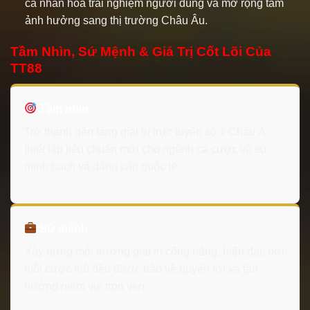
cá nhân hóa trải nghiệm người dùng và mở rộng tầm
ảnh hưởng sang thị trường Châu Âu.
Tầm Nhìn, Sứ Mệnh & Giá Trị Cốt Lõi Của
TT88
Tầm nhìn
Trở thành nền tảng giải trí trực tuyến số 1 Châu Á,
thiết lập tiêu chuẩn mới cho ngành cá cược về sự
minh bạch và đẳng cấp quốc tế.
Sứ mệnh
Xây dựng môi trường giải trí công bằng, hiện đại, nơi
mỗi cược thủ đều được bảo vệ quyền lợi và tận
hưởng niềm vui trọn vẹn.