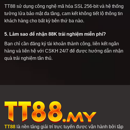
TT88 sử dụng công nghệ mã hóa SSL 256-bit và hệ thống
tường lửa bảo mật đa tầng, cam kết không tiết lộ thông tin
khách hàng cho bất kỳ bên thứ ba nào.
5. Làm sao để nhận 88K trải nghiệm miễn phí?
Bạn chỉ cần đăng ký tài khoản thành công, liên kết ngân
hàng và liên hệ với CSKH 24/7 để được hướng dẫn nhận
quà trải nghiệm tân thủ.
TT88
là nền tảng giải trí trực tuyến được vận hành bởi tập