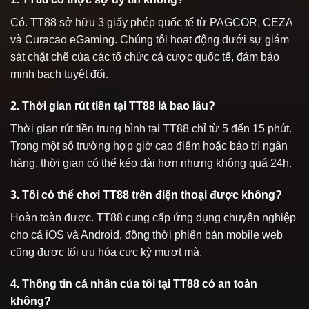
Có. TT88 sở hữu 3 giấy phép quốc tế từ PAGCOR, CEZA
và Curacao eGaming. Chúng tôi hoạt động dưới sự giám
sát chặt chẽ của các tổ chức cá cược quốc tế, đảm bảo
minh bạch tuyệt đối.
2. Thời gian rút tiền tại TT88 là bao lâu?
Thời gian rút tiền trung bình tại TT88 chỉ từ 5 đến 15 phút.
Trong một số trường hợp giờ cao điểm hoặc bảo trì ngân
hàng, thời gian có thể kéo dài hơn nhưng không quá 24h.
3. Tôi có thể chơi TT88 trên điện thoại được không?
Hoàn toàn được. TT88 cung cấp ứng dụng chuyên nghiệp
cho cả iOS và Android, đồng thời phiên bản mobile web
cũng được tối ưu hóa cực kỳ mượt mà.
4. Thông tin cá nhân của tôi tại TT88 có an toàn
không?