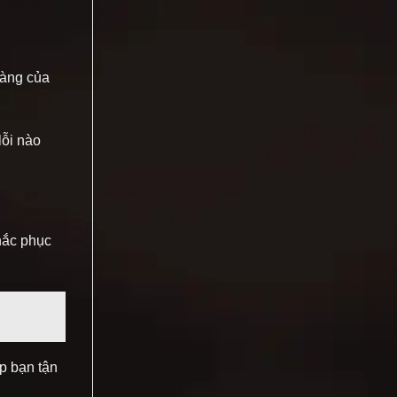
hàng của
lỗi nào
hắc phục
p bạn tận