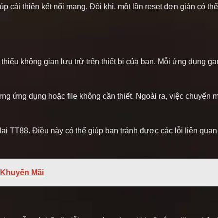
úp cải thiện kết nối mạng. Đôi khi, một lần reset đơn giản có th
 thiếu không gian lưu trữ trên thiết bị của bạn. Mỗi ứng dụng 
ng ứng dụng hoặc file không cần thiết. Ngoài ra, việc chuyển mộ
lại TT88. Điều này có thể giúp bạn tránh được các lỗi liên qua
 Khuyến Mãi