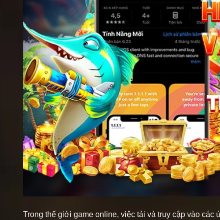
Trong thế giới game online, việc tải và truy cập vào cá