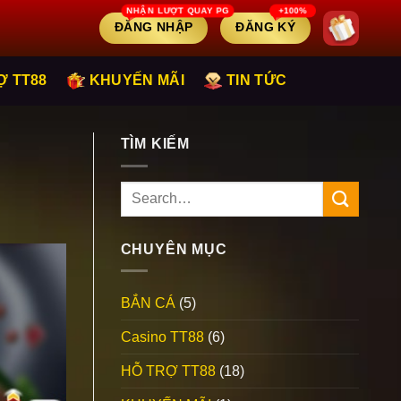
ĐĂNG NHẬP
ĐĂNG KÝ
Ợ TT88
KHUYẾN MÃI
TIN TỨC
TÌM KIẾM
CHUYÊN MỤC
BẮN CÁ
(5)
Casino TT88
(6)
HỖ TRỢ TT88
(18)