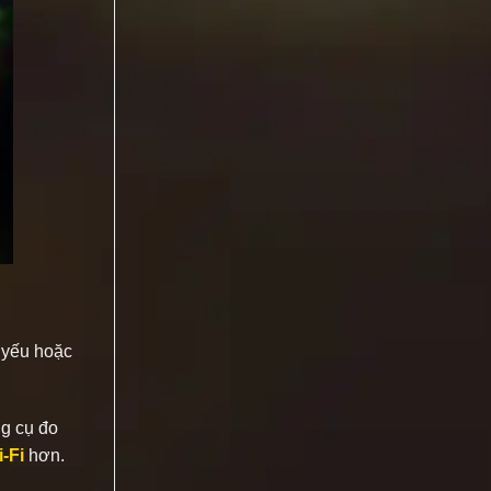
An
Toàn
2026
i yếu hoặc
ng cụ đo
-Fi
hơn.