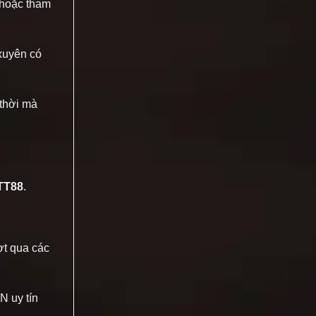
 hoặc tham
xuyên có
 thời mà
 TT88
.
ợt qua các
N uy tín