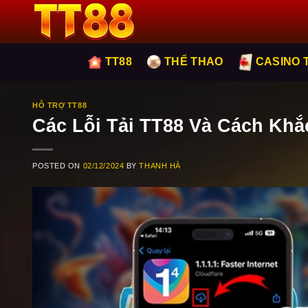
Skip
to
content
TT88
THỂ THAO
CASINO 
HỖ TRỢ TT88
Các Lỗi Tải TT88 Và Cách Khắ
POSTED ON
02/12/2024
BY
THANH HÀ