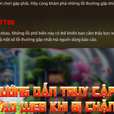
i chơi gặp phải. Hãy cùng khám phá những lỗi thường gặp khi
 TT88
ác nhau. Những lỗi phổ biến này có thể khiến bạn cảm thấy bực b
là một số lỗi thường gặp nhất mà người dùng báo cáo.