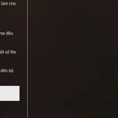
ể làm cho
game đều
t số file
n đến bộ