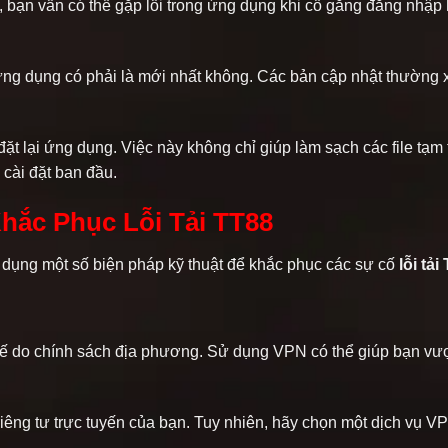
, bạn vẫn có thể gặp lỗi trong ứng dụng khi cố gắng đăng nhập
ứng dụng có phải là mới nhất không. Các bản cập nhật thường 
ặt lại ứng dụng. Việc này không chỉ giúp làm sạch các file tạm
 cài đặt ban đầu.
hắc Phục Lỗi Tải TT88
 dụng một số biện pháp kỹ thuật để khắc phục các sự cố
lỗi tải
chế do chính sách địa phương. Sử dụng VPN có thể giúp bạn vư
êng tư trực tuyến của bạn. Tuy nhiên, hãy chọn một dịch vụ VP