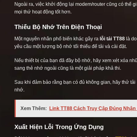
Ngoài ra, việc khởi động lại modem/router cũng có thể gi
mọi thứ hoạt động tốt hơn.
Thiếu Bộ Nhớ Trên Điện Thoại
Một nguyên nhân phổ biến khác gây ra
lỗi tải TT88
là do
yêu cầu một lượng bộ nhớ tối thiểu để tải và cài đặt.
Nếu thiết bị của bạn đã đầy bộ nhớ, hãy xem xét xóa nhữ
sang thẻ nhớ ngoài cũng là một giải pháp khả thi.
Sau khi đảm bảo rằng bạn có đủ không gian, hãy thử tải 
nhớ.
Xem Thêm:
Link TT88 Cách Truy Cập Đúng Nhận
Xuất Hiện Lỗi Trong Ứng Dụng