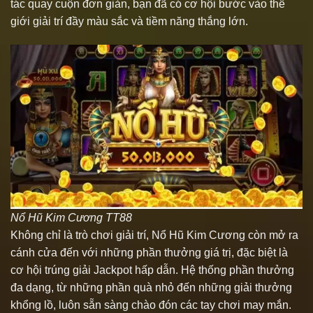
tác quay cuộn đơn giản, bạn đã có cơ hội bước vào thế
giới giải trí đầy màu sắc và tiềm năng thắng lớn.
Nổ Hũ Kim Cương TT88
Không chỉ là trò chơi giải trí, Nổ Hũ Kim Cương còn mở ra
cánh cửa đến với những phần thưởng giá trị, đặc biệt là
cơ hội trúng giải Jackpot hấp dẫn. Hệ thống phần thưởng
đa dạng, từ những phần quà nhỏ đến những giải thưởng
khổng lồ, luôn sẵn sàng chào đón các tay chơi may mắn.