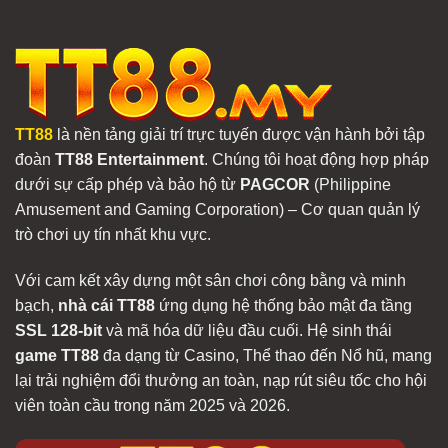
Dẫn
Cho
Cài
iPhone
Đặt
2026
An
Toàn
2026
TT88
là nền tảng giải trí trực tuyến được vận hành bởi tập
đoàn
TT88 Entertainment
. Chúng tôi hoạt động hợp pháp
dưới sự cấp phép và bảo hộ từ
PAGCOR
(Philippine
Amusement and Gaming Corporation) – Cơ quan quản lý
trò chơi uy tín nhất khu vực.
Với cam kết xây dựng một sân chơi công bằng và minh
bạch,
nhà cái TT88
ứng dụng hệ thống bảo mật đa tầng
SSL 128-bit
và mã hóa dữ liệu đầu cuối. Hệ sinh thái
game TT88
đa dạng từ Casino, Thể thao đến Nổ hũ, mang
lại trải nghiệm đổi thưởng an toàn, nạp rút siêu tốc cho hội
viên toàn cầu trong năm 2025 và 2026.