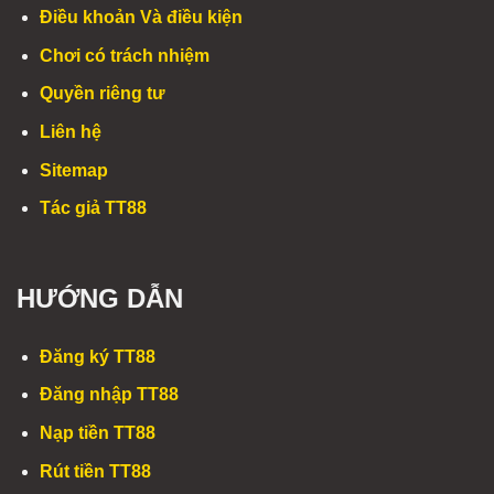
Điều khoản Và điều kiện
Chơi có trách nhiệm
Quyền riêng tư
Liên hệ
Sitemap
Tác giả TT88
HƯỚNG DẪN
Đăng ký TT88
Đăng nhập TT88
Nạp tiền TT88
Rút tiền TT88