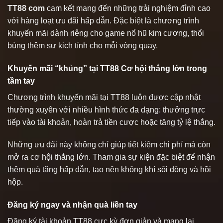
TT88 com
cam kết mang đến những trải nghiệm đỉnh cao
với hàng loạt ưu đãi hấp dẫn. Đặc biệt là chương trình
khuyến mãi dành riêng cho game nổ hũ kim cương, thổi
bùng thêm sự kịch tính cho mỗi vòng quay.
Khuyến mãi “khủng” tại TT88 Cơ hội thắng lớn trong
tầm tay
Chương trình khuyến mãi tại TT88 luôn được cập nhật
thường xuyên với nhiều hình thức đa dạng: thưởng trực
tiếp vào tài khoản, hoàn trả tiền cược hoặc tăng tỷ lệ thắng.
Những ưu đãi này không chỉ giúp tiết kiệm chi phí mà còn
mở ra cơ hội thắng lớn. Tham gia sự kiện đặc biệt để nhận
thêm quà tặng hấp dẫn, tạo nên không khí sôi động và hồi
hộp.
Đăng ký ngay và nhận quà liền tay
Đăng ký tài khoản TT88 cực kỳ đơn giản và mang lại