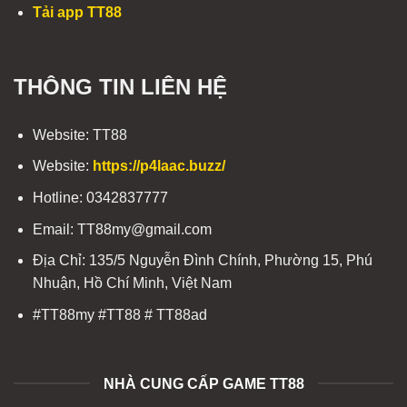
Tải app TT88
THÔNG TIN LIÊN HỆ
Website: TT88
Website:
https://p4laac.buzz/
Hotline: 0342837777
Email:
TT88my@gmail.com
Địa Chỉ: 135/5 Nguyễn Đình Chính, Phường 15, Phú
Nhuận, Hồ Chí Minh, Việt Nam
#TT88my #TT88 # TT88ad
NHÀ CUNG CẤP GAME TT88