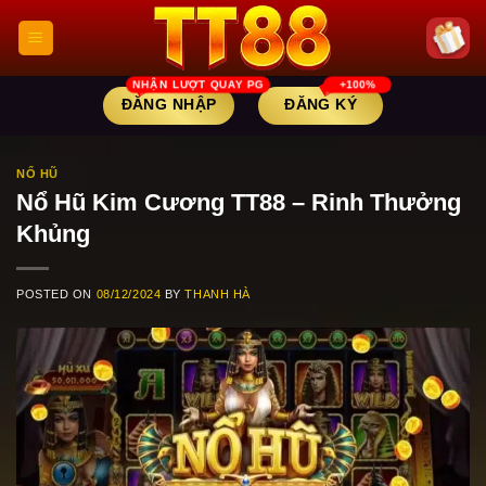
Skip
to
content
ĐĂNG NHẬP
ĐĂNG KÝ
NỔ HŨ
Nổ Hũ Kim Cương TT88 – Rinh Thưởng
Khủng
POSTED ON
08/12/2024
BY
THANH HÀ