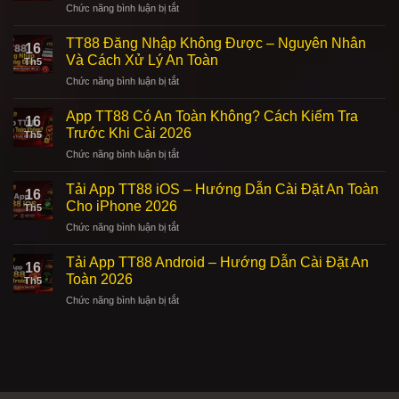
Chức năng bình luận bị tắt
ở
TT88
Không
TT88 Đăng Nhập Không Được – Nguyên Nhân
16
Nhận
Và Cách Xử Lý An Toàn
Th5
Được
Chức năng bình luận bị tắt
ở
OTP
TT88
–
Đăng
App TT88 Có An Toàn Không? Cách Kiểm Tra
Nguyên
16
Nhập
Nhân
Trước Khi Cài 2026
Th5
Không
Và
Chức năng bình luận bị tắt
ở
Được
Cách
App
–
Xử
TT88
Tải App TT88 iOS – Hướng Dẫn Cài Đặt An Toàn
Nguyên
Lý
16
Có
Nhân
Cho iPhone 2026
An
Th5
An
Và
Toàn
Chức năng bình luận bị tắt
ở
Toàn
Cách
Tải
Không?
Xử
App
Tải App TT88 Android – Hướng Dẫn Cài Đặt An
Cách
Lý
16
TT88
Kiểm
Toàn 2026
An
Th5
iOS
Tra
Toàn
Chức năng bình luận bị tắt
ở
–
Trước
Tải
Hướng
Khi
App
Dẫn
Cài
TT88
Cài
2026
Android
Đặt
–
An
Hướng
Toàn