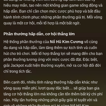
hiệu may mắn, tạo nên một không gian game sống động và
hấp dẫn. Bạn chỉ cần chọn mức cược phù hợp và bắt đầu
hành trình chinh phục những phần thưởng giá trị. Mỗi vòng
quay là một cơ hội, mỗi tổ hợp là một bất ngờ.
Phần thưởng hấp dẫn, cơ hội thắng lớn
Hệ thống phần thưởng của
Nổ Hũ Kim Cương
vô cùng
đa dạng và hấp dẫn, làm tăng thêm sự kịch tính và cuốn
hút cho trò chơi. Mỗi tổ hợp thắng lợi sẽ mang đến cho bạn
phần thưởng tương ứng với mức cược đã đặt. Đặc biệt,
giải Jackpot xuất hiện thường xuyên, mở ra cơ hội đổi đời
chỉ trong tích tắc.
Bên cạnh đó, nhiều tính năng thưởng hấp dẫn khác như
vòng quay miễn phí, lượt quay đặc biệt… sẽ giúp bạn gia
tăng cơ hội thắng lớn mà không cần tốn thêm bất kỳ chi phí
nào. Hãy tận hưởng những phút giây giải trí tuyệt vời và
rinh về những phần thưởng giá trị cùng Nổ Hũ Kim