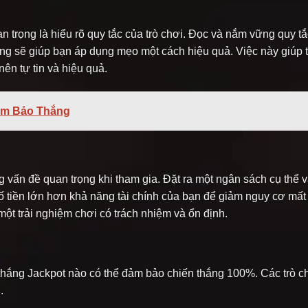
n trọng là hiểu rõ quy tắc của trò chơi. Đọc và nắm vững quy tắ
ắng sẽ giúp bạn áp dụng mẹo một cách hiệu quả. Việc này giúp 
nên tự tin và hiệu quả.
ảm Bảo Thắng
 vấn đề quan trọng khi tham gia. Đặt ra một ngân sách cụ thể v
số tiền lớn hơn khả năng tài chính của bạn để giảm nguy cơ mất
ột trải nghiệm chơi có trách nhiệm và ổn định.
thắng Jackpot nào có thể đảm bảo chiến thắng 100%. Các trò c
n.