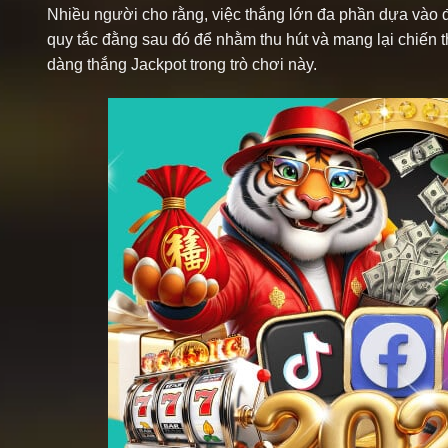
Nhiều người cho rằng, việc thắng lớn đa phần dựa vào 
quy tắc đằng sau đó để nhằm thu hút và mang lại chiến 
dàng thắng Jackpot trong trò chơi này.