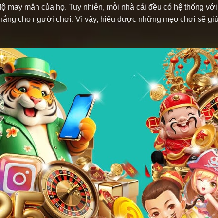
độ may mắn của họ. Tuy nhiên, mỗi nhà cái đều có hệ thống vớ
thắng cho người chơi. Vì vậy, hiểu được những mẹo chơi sẽ gi