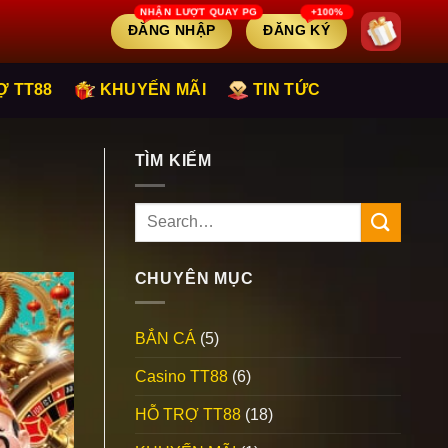
ĐĂNG NHẬP
ĐĂNG KÝ
Ợ TT88
KHUYẾN MÃI
TIN TỨC
TÌM KIẾM
CHUYÊN MỤC
BẮN CÁ
(5)
Casino TT88
(6)
HỖ TRỢ TT88
(18)