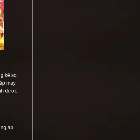
ng kể so
gặp may
ành được
àng áp