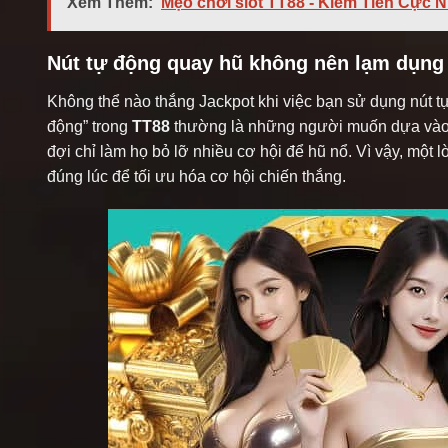
Xem Thêm:
Mẹo chơi slot TT88 - Kiếm Tiền Cực 
Nút tự động quay hũ không nên lạm dụng
Không thể nào thắng Jackpot khi việc bạn sử dụng nút
động” trong
TT88
thường là những người muốn dựa vào m
đợi chỉ làm họ bỏ lỡ nhiều cơ hội để hũ nổ. Vì vậy, một
đúng lúc để tối ưu hóa cơ hội chiến thắng.