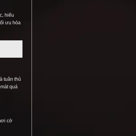
c, hiểu
tối ưu hóa
à tuân thủ
 mát quá
hơi cờ