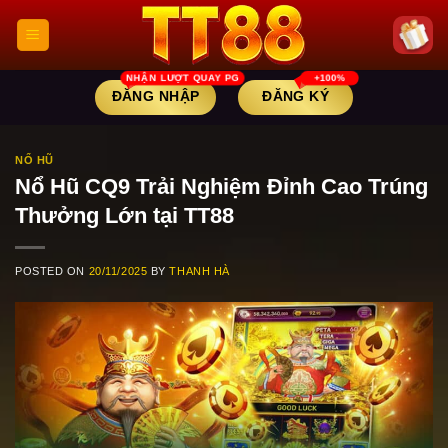
Skip
to
content
ĐĂNG NHẬP
ĐĂNG KÝ
NỔ HŨ
Nổ Hũ CQ9 Trải Nghiệm Đỉnh Cao Trúng
Thưởng Lớn tại TT88
POSTED ON
20/11/2025
BY
THANH HÀ