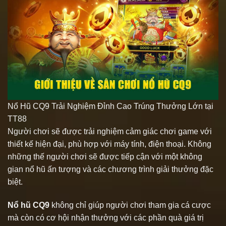
Nổ Hũ CQ9 Trải Nghiệm Đỉnh Cao Trúng Thưởng Lớn tại
TT88
Người chơi sẽ được trải nghiệm cảm giác chơi game với
thiết kế hiện đại, phù hợp với máy tính, điện thoại. Không
những thế người chơi sẽ được tiếp cận với một không
gian nổ hũ ấn tượng và các chương trình giải thưởng đặc
biệt.
Nổ hũ CQ9
không chỉ giúp người chơi tham gia cá cược
mà còn có cơ hội nhận thưởng với các phần quà giá trị