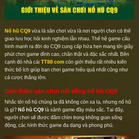
Nổ hũ CQ9
vừa là sân chơi vừa là nơi người chơi có thể
giao lưu học hỏi kinh nghiệm lẫn nhau. Thế hệ game cấu
hình mạnh ra đời do CQ9 cung cấp hứa hẹn mang tới giây
phút chơi game đỉnh cao, chân thật và đặc sắc nhất. Bên
cạnh đó nhà cái
TT88 com
còn giới thiệu rất nhiều kiến
thức bổ ích giúp bạn chơi game hiệu quả nhất cũng như
cá cược thắng lớn.
Giới thiệu sân chơi nổi tiếng nổ hũ CQ9
Nhắc tới nổ hũ chúng ta đã không còn xa lạ, nhưng nổ hũ
là gì?
Nổ hũ CQ9
là sảnh game đầy màu sắc. Tại đây,
người chơi sẽ được đắm chìm trong không gian sống
động, các hình thức game đa dạng và phong phú.