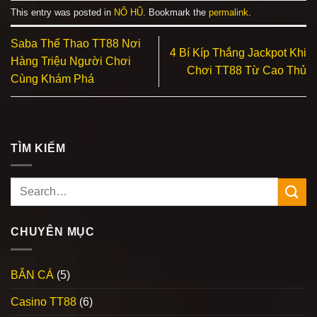
This entry was posted in
NỔ HŨ
. Bookmark the
permalink
.
Saba Thể Thao TT88 Nơi
4 Bí Kíp Thắng Jackpot Khi
Hàng Triệu Người Chơi
Chơi TT88 Từ Cao Thủ
Cùng Khám Phá
TÌM KIẾM
CHUYÊN MỤC
BẮN CÁ
(5)
Casino TT88
(6)