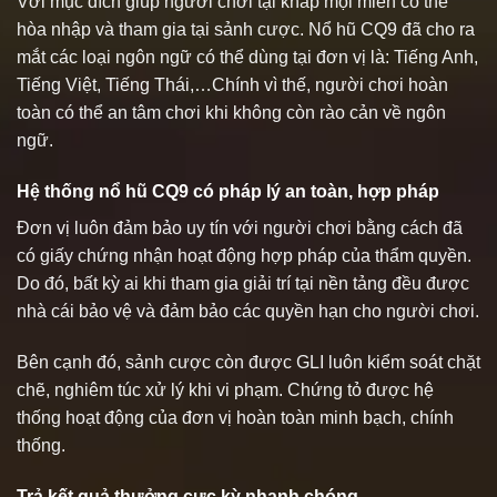
Với mục đích giúp người chơi tại khắp mọi miền có thể
hòa nhập và tham gia tại sảnh cược. Nổ hũ CQ9 đã cho ra
mắt các loại ngôn ngữ có thể dùng tại đơn vị là: Tiếng Anh,
Tiếng Việt, Tiếng Thái,…Chính vì thế, người chơi hoàn
toàn có thể an tâm chơi khi không còn rào cản về ngôn
ngữ.
Hệ thống nổ hũ CQ9 có pháp lý an toàn, hợp pháp
Đơn vị luôn đảm bảo uy tín với người chơi bằng cách đã
có giấy chứng nhận hoạt động hợp pháp của thẩm quyền.
Do đó, bất kỳ ai khi tham gia giải trí tại nền tảng đều được
nhà cái bảo vệ và đảm bảo các quyền hạn cho người chơi.
Bên cạnh đó, sảnh cược còn được GLI luôn kiểm soát chặt
chẽ, nghiêm túc xử lý khi vi phạm. Chứng tỏ được hệ
thống hoạt động của đơn vị hoàn toàn minh bạch, chính
thống.
Trả kết quả thưởng cực kỳ nhanh chóng