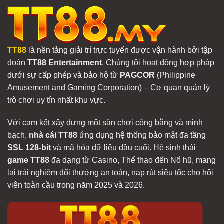
Đặt
2026
An
Toàn
2026
TT88
là nền tảng giải trí trực tuyến được vận hành bởi tập
đoàn
TT88 Entertainment
. Chúng tôi hoạt động hợp pháp
dưới sự cấp phép và bảo hộ từ
PAGCOR
(Philippine
Amusement and Gaming Corporation) – Cơ quan quản lý
trò chơi uy tín nhất khu vực.
Với cam kết xây dựng một sân chơi công bằng và minh
bạch,
nhà cái TT88
ứng dụng hệ thống bảo mật đa tầng
SSL 128-bit
và mã hóa dữ liệu đầu cuối. Hệ sinh thái
game TT88
đa dạng từ Casino, Thể thao đến Nổ hũ, mang
lại trải nghiệm đổi thưởng an toàn, nạp rút siêu tốc cho hội
viên toàn cầu trong năm 2025 và 2026.