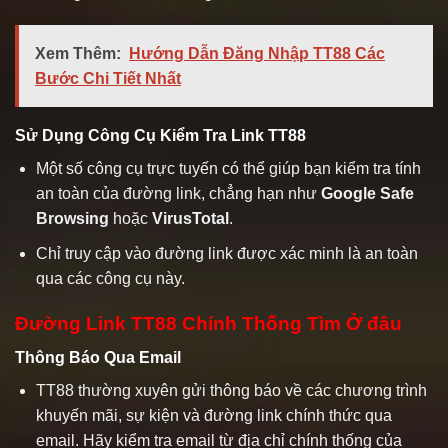
Xem Thêm:
Hướng Dẫn Đăng Nhập TT88 Các
Bước Chi Tiết Nhất
Sử Dụng Công Cụ Kiểm Tra Link TT88
Một số công cụ trực tuyến có thể giúp bạn kiểm tra tính
an toàn của đường link, chẳng hạn như
Google Safe
Browsing
hoặc
VirusTotal
.
Chỉ truy cập vào đường link được xác minh là an toàn
qua các công cụ này.
Đường Link TT88 Chính Thống Tìm Ở đâu
Thông Báo Qua Email
TT88 thường xuyên gửi thông báo về các chương trình
khuyến mãi, sự kiện và đường link chính thức qua
email. Hãy kiểm tra email từ địa chỉ chính thống của