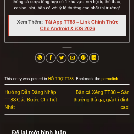
thống cá cược tổng hợp số 1 khu vực, nơi hội tụ thể thao,
casino, slot, bắn cá với tỷ lệ thưởng cao nhất thị trường!
Xem Thêm:
Tải App TT88 – Link Chính Thức
Cho Android & iOS 2026
This entry was posted in
HỖ TRỢ TT88
. Bookmark the
permalink
.
Hướng Dẫn Đăng Nhập
Bắn cá Xèng TT88 – Săn
TT88 Các Bước Chi Tiết
thưởng thả ga, giải trí đỉnh
Nhất
cao!
Để lại một bình luận