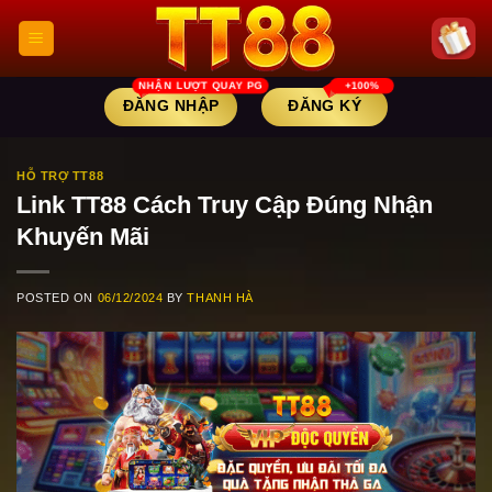
Skip
to
content
ĐĂNG NHẬP
ĐĂNG KÝ
HỖ TRỢ TT88
Link TT88 Cách Truy Cập Đúng Nhận
Khuyến Mãi
POSTED ON
06/12/2024
BY
THANH HÀ