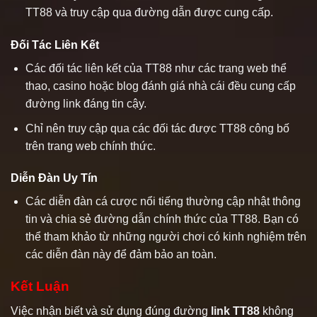
TT88 và truy cập qua đường dẫn được cung cấp.
Đối Tác Liên Kết
Các đối tác liên kết của TT88 như các trang web thể
thao, casino hoặc blog đánh giá nhà cái đều cung cấp
đường link đáng tin cậy.
Chỉ nên truy cập qua các đối tác được TT88 công bố
trên trang web chính thức.
Diễn Đàn Uy Tín
Các diễn đàn cá cược nổi tiếng thường cập nhật thông
tin và chia sẻ đường dẫn chính thức của TT88. Bạn có
thể tham khảo từ những người chơi có kinh nghiệm trên
các diễn đàn này để đảm bảo an toàn.
Kết Luận
Việc nhận biết và sử dụng đúng đường
link TT88
không