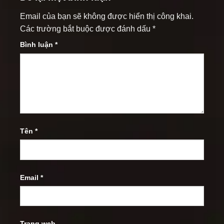
Email của bạn sẽ không được hiển thị công khai.
Các trường bắt buộc được đánh dấu
*
Bình luận
*
Tên
*
Email
*
Trang web