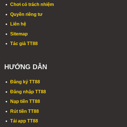
Chơi có trách nhiệm
Quyền riêng tư
Liên hệ
Sitemap
Tác giả TT88
HƯỚNG DẪN
Đăng ký TT88
Đăng nhập TT88
Nạp tiền TT88
Rút tiền TT88
Tải app TT88