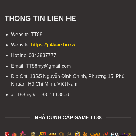
THÔNG TIN LIÊN HỆ
Website: TT88
Website:
https://p4laac.buzz/
Hotline: 0342837777
Email:
TT88my@gmail.com
Địa Chỉ: 135/5 Nguyễn Đình Chính, Phường 15, Phú
Nhuận, Hồ Chí Minh, Việt Nam
#TT88my #TT88 # TT88ad
NHÀ CUNG CẤP GAME TT88