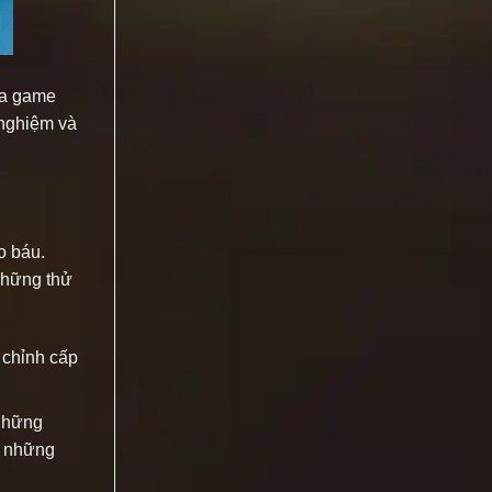
An
Toàn
2026
ựa game
 nghiệm và
o báu.
những thử
 chỉnh cấp
 những
g những