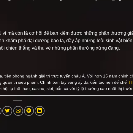
 thú vị mà còn là cơ hội để bạn kiếm được những phần thưởng giá
ình khám phá đại dương bao la, đầy ắp những loài sinh vật biển 
hội chiến thắng và thu về những phần thưởng xứng đáng.
tiên phong ngành giải trí trực tuyến châu Á. Với hơn 15 năm chinh ch
g quản trị siêu phàm. Chính bàn tay vàng ấy đã kiến tạo nên đế chế
TT
hội tụ thể thao, casino, slot, bắn cá với tỷ lệ thưởng cao nhất thị trườ