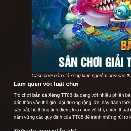
Cách chơi bắn Cá xèng kinh nghiệm như cao th
Làm quen với luật chơi
Trò chơi
bắn cá Xèng
TT88 đa dạng với nhiều phiên bản
dấn thân vào thế giới đại dương rộng lớn, hãy dành thời
săn bắt, hệ thống tính điểm, lựa chọn vũ khí, chiến thuậ
nắm vững các quy định của TT88 để tránh những rủi ro 