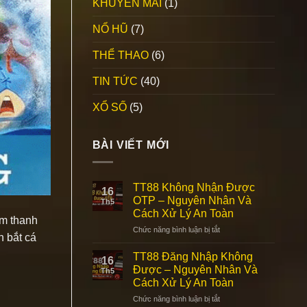
KHUYẾN MÃI
(1)
NỔ HŨ
(7)
THỂ THAO
(6)
TIN TỨC
(40)
XỔ SỐ
(5)
BÀI VIẾT MỚI
TT88 Không Nhận Được
16
OTP – Nguyên Nhân Và
Th5
Cách Xử Lý An Toàn
âm thanh
Chức năng bình luận bị tắt
ở
n bắt cá
TT88
Không
TT88 Đăng Nhập Không
16
Nhận
Được – Nguyên Nhân Và
Th5
Được
Cách Xử Lý An Toàn
OTP
Chức năng bình luận bị tắt
ở
–