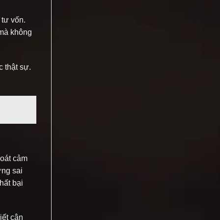
tư vốn.
í mà không
 thật sự.
soát cảm
ững sai
hất bại
iết cân