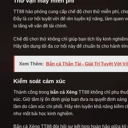
Thử vận may miễn phí
TT88 hào phóng cung cấp chế độ chơi thử miễn phí, cho
Đây là cơ hội tuyệt vời để rèn luyện kỹ năng, làm quen v
lo lắng về vấn đề tài chính.
Chế độ chơi thử không chỉ giúp bạn tích lũy kinh nghiệ
Hãy tận dụng tối đa cơ hội này để chuẩn bị cho hành trì
Xem Thêm:
Bắn cá Thần Tài - Giải Trí Tuyệt Vời 
Kiểm soát cảm xúc
Thành công trong
bắn cá Xèng
TT88 không chỉ phụ thu
xúc. Giữ tâm lý ổn định giúp bạn đưa ra quyết định sáng 
lầm do cảm xúc chi phối. Hãy rèn luyện khả năng kiềm ch
như một bài học kinh nghiệm.
Bắn cá Xèng TT88 đòi hỏi sự kết hợp hoàn hảo giữa kỹ n