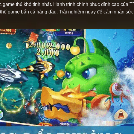
c game thủ khó tính nhất. Hành trình chinh phục đỉnh cao của 
ị thế game bắn cá hàng đầu. Trải nghiệm ngay để cảm nhận sứ