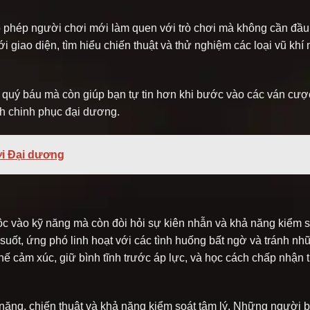
 phép người chơi mới làm quen với trò chơi mà không cần đầu 
ới giao diện, tìm hiểu chiến thuật và thử nghiệm các loại vũ kh
m quý báu mà còn giúp bạn tự tin hơn khi bước vào các ván cược
nh chinh phục đại dương.
Với Đại dương
ộc vào kỹ năng mà còn đòi hỏi sự kiên nhẫn và khả năng kiểm 
suốt, ứng phó linh hoạt với các tình huống bất ngờ và tránh nh
ế cảm xúc, giữ bình tĩnh trước áp lực, và học cách chấp nhận t
ăng, chiến thuật và khả năng kiểm soát tâm lý. Những người b