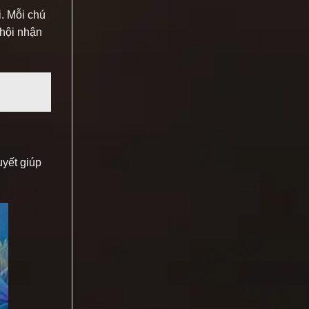
i. Mỗi chú
 hội nhận
uyết giúp