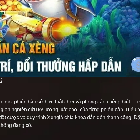
ủ
, mỗi phiên bản sở hữu luật chơi và phong cách riêng biệt. Tr
 gian nghiên cứu kỹ lưỡng luật chơi của từng phiên bản. Hiểu 
t đặt cược và quy trình Xènglà chìa khóa dẫn đến thành công. Đặ
không đáng có.