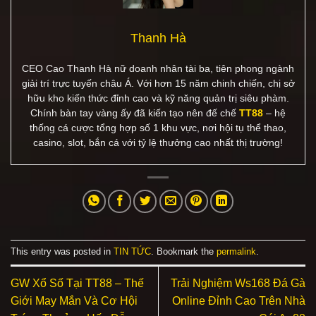
Thanh Hà
CEO Cao Thanh Hà nữ doanh nhân tài ba, tiên phong ngành
giải trí trực tuyến châu Á. Với hơn 15 năm chinh chiến, chị sở
hữu kho kiến thức đỉnh cao và kỹ năng quản trị siêu phàm.
Chính bàn tay vàng ấy đã kiến tạo nên đế chế
TT88
– hệ
thống cá cược tổng hợp số 1 khu vực, nơi hội tụ thể thao,
casino, slot, bắn cá với tỷ lệ thưởng cao nhất thị trường!
This entry was posted in
TIN TỨC
. Bookmark the
permalink
.
GW Xổ Số Tại TT88 – Thế
Trải Nghiệm Ws168 Đá Gà
Giới May Mắn Và Cơ Hội
Online Đỉnh Cao Trên Nhà