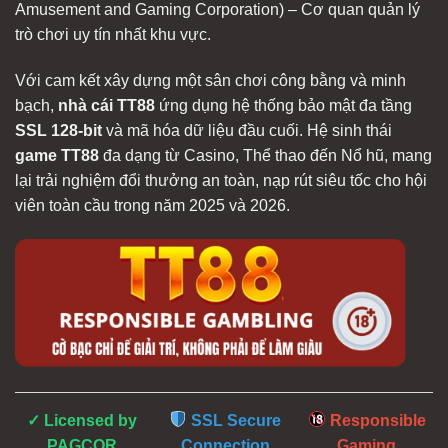
Amusement and Gaming Corporation) – Cơ quan quản lý
trò chơi uy tín nhất khu vực.
Với cam kết xây dựng một sân chơi công bằng và minh
bạch,
nhà cái TT88
ứng dụng hệ thống bảo mật đa tầng
SSL 128-bit
và mã hóa dữ liệu đầu cuối. Hệ sinh thái
game TT88
đa dạng từ Casino, Thể thao đến Nổ hũ, mang
lại trải nghiệm đổi thưởng an toàn, nạp rút siêu tốc cho hội
viên toàn cầu trong năm 2025 và 2026.
✓ Licensed by
SSL Secure
Responsible
PAGCOR
Connection
Gaming