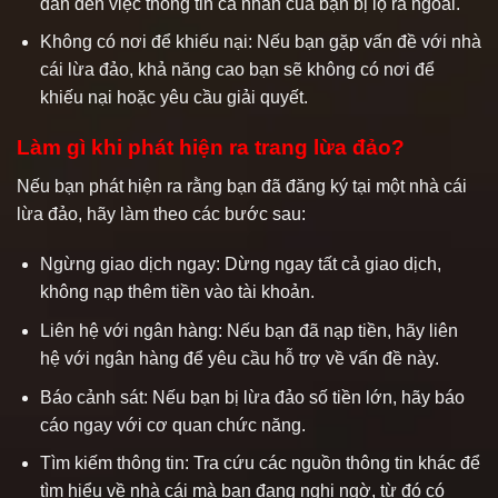
dẫn đến việc thông tin cá nhân của bạn bị lộ ra ngoài.
Không có nơi để khiếu nại: Nếu bạn gặp vấn đề với nhà
cái lừa đảo, khả năng cao bạn sẽ không có nơi để
khiếu nại hoặc yêu cầu giải quyết.
Làm gì khi phát hiện ra trang lừa đảo?
Nếu bạn phát hiện ra rằng bạn đã đăng ký tại một nhà cái
lừa đảo, hãy làm theo các bước sau:
Ngừng giao dịch ngay: Dừng ngay tất cả giao dịch,
không nạp thêm tiền vào tài khoản.
Liên hệ với ngân hàng: Nếu bạn đã nạp tiền, hãy liên
hệ với ngân hàng để yêu cầu hỗ trợ về vấn đề này.
Báo cảnh sát: Nếu bạn bị lừa đảo số tiền lớn, hãy báo
cáo ngay với cơ quan chức năng.
Tìm kiếm thông tin: Tra cứu các nguồn thông tin khác để
tìm hiểu về nhà cái mà bạn đang nghi ngờ, từ đó có