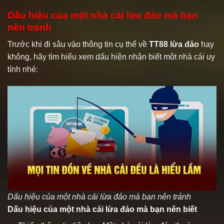
Dấu hiệu của một nhà cái lừa đảo mà bạn
nên tránh
Trước khi đi sâu vào thông tin cụ thể về
TT88 lừa đảo
hay
không, hãy tìm hiểu xem dấu hiện nhận biết một nhà cái uy
tính nhé:
Dấu hiệu của một nhà cái lừa đảo mà bạn nên tránh
Dấu hiệu của một nhà cái lừa đảo mà bạn nên biết