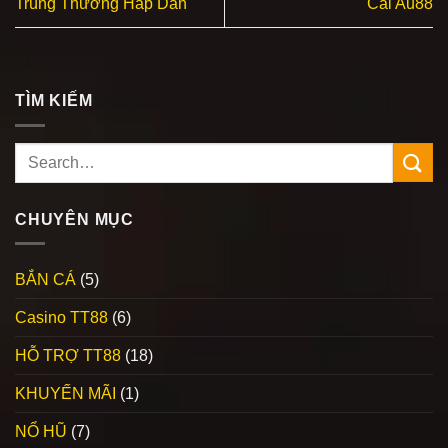
Trúng Thưởng Hấp Dẫn
Cái Au88
TÌM KIẾM
CHUYÊN MỤC
BẮN CÁ
(5)
Casino TT88
(6)
HỖ TRỢ TT88
(18)
KHUYẾN MÃI
(1)
NỔ HŨ
(7)