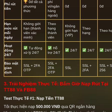
0đ tất cả
phí
Phí rút
phương
ví/ngân
0đ
0đ
0đ
tiền
thức
hàng
ngoài)
Hạn
Không giới
Theo
Không
mức rút
hạn (thành
hạng
Theo
giới hạn
Theo h
mỗi
viên xác
thành
hạng
(VIP)
ngày
minh)
viên
Hoạt
Tự động
Hỗ
động
24/7
24/7
24/7
xử lý 24/7
trợ 24/7
24/7
Bảo mật
SSL +
SSL + 2FA
SSL +
SSL + 
giao
2FA
SSL
OTP
2FA
256
dịch
OTP
3. Trải Nghiệm Thực Tế: Bấm Giờ Nạp Rút Tại
TT88 Và FB88
Test Thực Tế #1: Nạp Tiền TT88
Tôi thực hiện nạp
500.000 VNĐ
qua QR ngân hàng