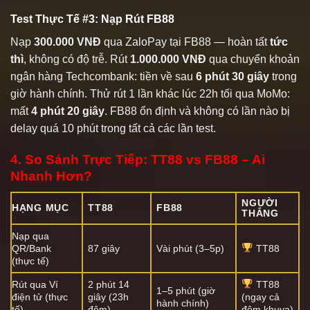
Test Thực Tế #3: Nạp Rút FB88
Nạp
300.000 VNĐ
qua ZaloPay tại FB88 — hoàn tất
tức
thì
, không có độ trễ. Rút
1.000.000 VNĐ
qua chuyển khoản
ngân hàng Techcombank: tiền về sau
6 phút 30 giây
trong
giờ hành chính. Thử rút 1 lần khác lúc 22h tối qua MoMo:
mất
4 phút 20 giây
. FB88 ổn định và không có lần nào bị
delay quá 10 phút trong tất cả các lần test.
4. So Sánh Trực Tiếp: TT88 vs FB88 – Ai
Nhanh Hơn?
NGƯỜI
HẠNG MỤC
TT88
FB88
THẮNG
Nạp qua
QR/Bank
87 giây
Vài phút (3–5p)
TT88
(thực tế)
Rút qua Ví
2 phút 14
TT88
1–5 phút (giờ
điện tử (thực
giây (23h
(ngay cả
hành chính)
tế)
đêm)
đêm khuya)