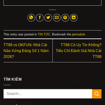
This entry was posted in
TIN TỨC
. Bookmark the
permalink
.
TT88 vs OKFUN: Nhà Cái
TT88 Có Uy Tín Không?
Nào Xứng Đáng Số 1 Năm
Tiêu Chí Đánh Giá Nhà Cái
2026?
TT88
TÌM KIẾM