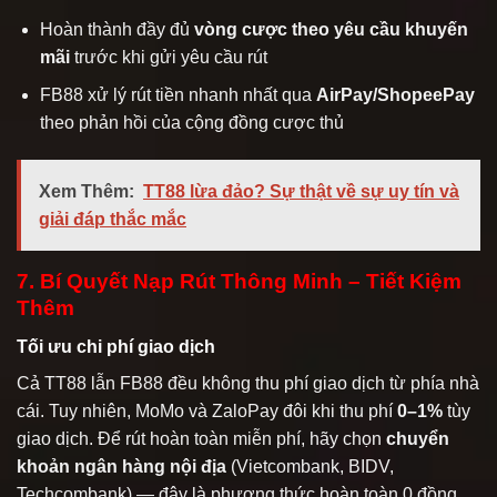
Hoàn thành đầy đủ
vòng cược theo yêu cầu khuyến
mãi
trước khi gửi yêu cầu rút
FB88 xử lý rút tiền nhanh nhất qua
AirPay/ShopeePay
theo phản hồi của cộng đồng cược thủ
Xem Thêm:
TT88 lừa đảo? Sự thật về sự uy tín và
giải đáp thắc mắc
7. Bí Quyết Nạp Rút Thông Minh – Tiết Kiệm
Thêm
Tối ưu chi phí giao dịch
Cả TT88 lẫn FB88 đều không thu phí giao dịch từ phía nhà
cái. Tuy nhiên, MoMo và ZaloPay đôi khi thu phí
0–1%
tùy
giao dịch. Để rút hoàn toàn miễn phí, hãy chọn
chuyển
khoản ngân hàng nội địa
(Vietcombank, BIDV,
Techcombank) — đây là phương thức hoàn toàn 0 đồng