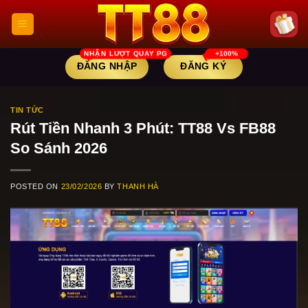
Skip
to
content
ĐĂNG NHẬP
ĐĂNG KÝ
TIN TỨC
Rút Tiền Nhanh 3 Phút: TT88 Vs FB88
So Sánh 2026
POSTED ON
23/02/2026
BY
THANH HÀ