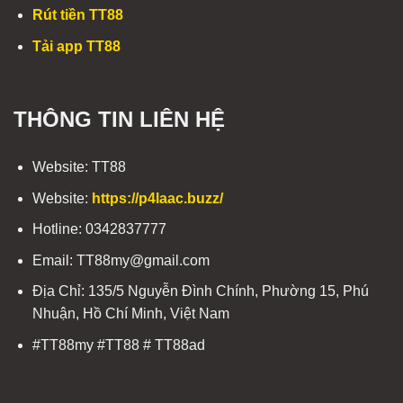
Rút tiền TT88
Tải app TT88
THÔNG TIN LIÊN HỆ
Website: TT88
Website:
https://p4laac.buzz/
Hotline: 0342837777
Email:
TT88my@gmail.com
Địa Chỉ: 135/5 Nguyễn Đình Chính, Phường 15, Phú
Nhuận, Hồ Chí Minh, Việt Nam
#TT88my #TT88 # TT88ad