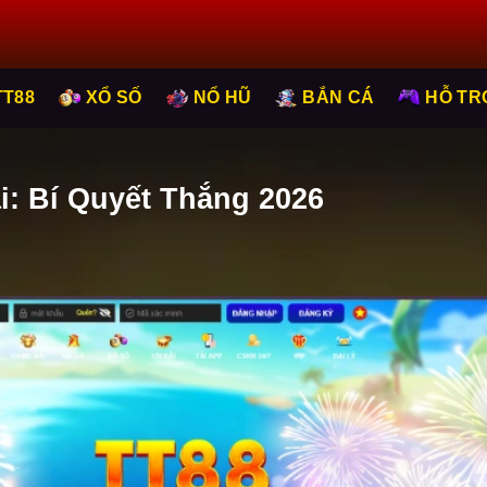
TT88
XỔ SỐ
NỔ HŨ
BẮN CÁ
HỖ TR
: Bí Quyết Thắng 2026