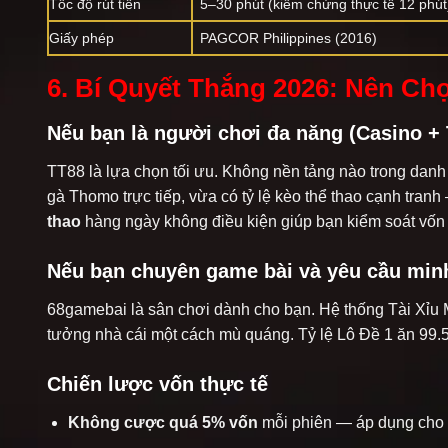
Tốc độ rút tiền
5–30 phút (kiểm chứng thực tế 12 phút
Giấy phép
PAGCOR Philippines (2016)
6. Bí Quyết Thắng 2026: Nên Ch
Nếu bạn là người chơi đa năng (Casino + 
TT88 là lựa chọn tối ưu. Không nền tảng nào trong danh 
gà Thomo trực tiếp, vừa có tỷ lệ kèo thể thao cạnh tranh
thao
hàng ngày không điều kiện giúp bạn kiểm soát vốn t
Nếu bạn chuyên game bài và yêu cầu minh
68gamebai là sân chơi dành cho bạn. Hệ thống Tài Xỉ
tưởng nhà cái một cách mù quáng. Tỷ lệ Lô Đề 1 ăn 99.
Chiến lược vốn thực tế
Không cược quá 5% vốn
mỗi phiên — áp dụng cho