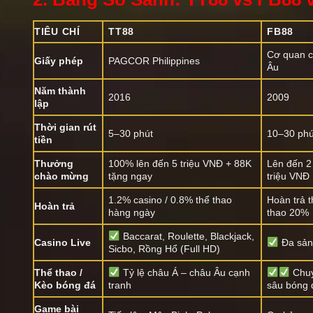
TIÊU CHÍ
TT88
FB88
Cơ quan 
Giấy phép
PAGCOR Philippines
Âu
Năm thành
2016
2009
lập
Thời gian rút
5–30 phút
10–30 phú
tiền
Thưởng
100% lên đến 5 triệu VNĐ + 88K
Lên đến 2
chào mừng
tặng ngay
triệu VNĐ
1.2% casino / 0.8% thể thao
Hoàn trả 
Hoàn trả
hàng ngày
thao 20%
Baccarat, Roulette, Blackjack,
Casino Live
Đa sản
Sicbo, Rồng Hổ (Full HD)
Thể thao /
Tỷ lệ châu Á – châu Âu cạnh
Chu
Kèo bóng đá
tranh
sâu bóng 
Game bài