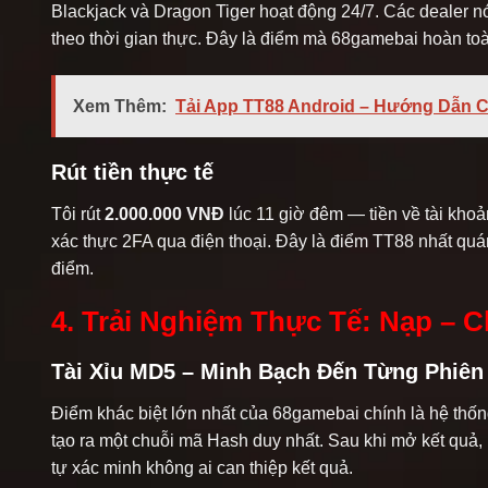
Blackjack và Dragon Tiger hoạt động 24/7. Các dealer nói
theo thời gian thực. Đây là điểm mà 68gamebai hoàn to
Xem Thêm:
Tải App TT88 Android – Hướng Dẫn C
Rút tiền thực tế
Tôi rút
2.000.000 VNĐ
lúc 11 giờ đêm — tiền về tài kho
xác thực 2FA qua điện thoại. Đây là điểm TT88 nhất quán
điểm.
4. Trải Nghiệm Thực Tế: Nạp – C
Tài Xỉu MD5 – Minh Bạch Đến Từng Phiên
Điểm khác biệt lớn nhất của 68gamebai chính là hệ thố
tạo ra một chuỗi mã Hash duy nhất. Sau khi mở kết quả, 
tự xác minh không ai can thiệp kết quả.