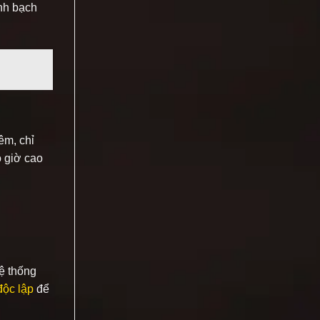
inh bạch
êm, chỉ
o giờ cao
ệ thống
độc lập
để