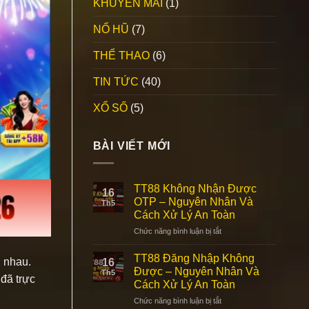
KHUYẾN MÃI
(1)
NỔ HŨ
(7)
THỂ THAO
(6)
TIN TỨC
(40)
XỔ SỐ
(5)
BÀI VIẾT MỚI
TT88 Không Nhận Được
16
OTP – Nguyên Nhân Và
Th5
Cách Xử Lý An Toàn
Chức năng bình luận bị tắt
ở
TT88
Không
TT88 Đăng Nhập Không
h nhau.
16
Nhận
Được – Nguyên Nhân Và
Th5
 đã trực
Được
Cách Xử Lý An Toàn
OTP
Chức năng bình luận bị tắt
ở
–