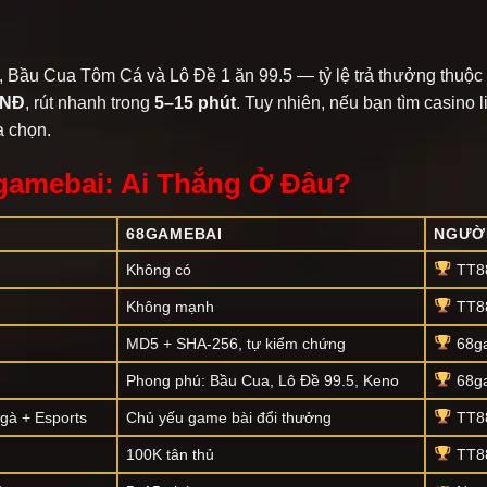
 Bầu Cua Tôm Cá và Lô Đề 1 ăn 99.5 — tỷ lệ trả thưởng thuộc
VNĐ
, rút nhanh trong
5–15 phút
. Tuy nhiên, nếu bạn tìm casino 
a chọn.
8gamebai: Ai Thắng Ở Đâu?
68GAMEBAI
NGƯỜ
Không có
TT8
Không mạnh
TT8
MD5 + SHA-256, tự kiểm chứng
68g
Phong phú: Bầu Cua, Lô Đề 99.5, Keno
68g
 gà + Esports
Chủ yếu game bài đổi thưởng
TT8
100K tân thủ
TT8