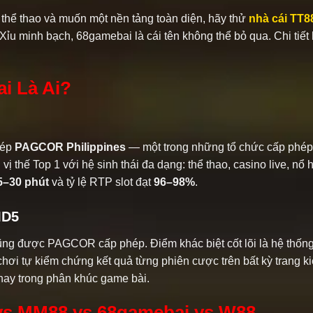
c thể thao và muốn một nền tảng toàn diện, hãy thử
nhà cái TT8
Xỉu minh bạch, 68gamebai là cái tên không thể bỏ qua. Chi tiết
i Là Ai?
hép
PAGCOR Philippines
— một trong những tổ chức cấp phép
 thế Top 1 với hệ sinh thái đa dạng: thể thao, casino live, nổ h
5–30 phút
và tỷ lệ RTP slot đạt
96–98%
.
MD5
cũng được PAGCOR cấp phép. Điểm khác biệt cốt lõi là hệ thốn
i tự kiểm chứng kết quả từng phiên cược trên bất kỳ trang k
 nay trong phân khúc game bài.
 vs MM88 vs 68gamebai vs W88