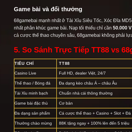
Game bài và đổi thưởng
68gamebai mạnh nhất ở Tài Xỉu Siêu Tốc, Xóc Đĩa MD5,
nhất phân khúc game bài. Nạp tối thiểu chỉ cần
50.000 
cá cược thể thao chuyên sâu, 68gamebai không phải lự
5. So Sánh Trực Tiếp TT88 vs 6
TIÊU CHÍ
TT88
Casino Live
Full HD, dealer Việt, 24/7
Thể thao / Bóng đá
Đa dạng kèo châu Á – châu Âu
Tài Xỉu minh bạch
Chuẩn nhà cái thông thường
Game bài đặc thù
Cơ bản
Đa dạng sản phẩm
Cá cược thể thao + Casino + Slot + Đá
Thưởng chào mừng
88K tặng ngay + 100% lên đến 5 triệu