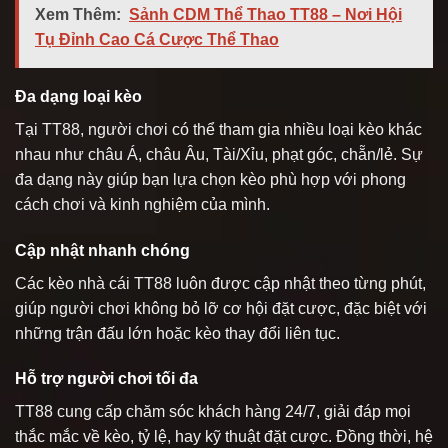
Xem Thêm:
Sảnh CDM Thể Thao TT88 – Nơi Hội
Tụ Đỉnh Cao Cá Cược Thể Thao
Đa dạng loại kèo
Tại TT88, người chơi có thể tham gia nhiều loại kèo khác
nhau như châu Á, châu Âu, Tài/Xỉu, phạt góc, chẵn/lẻ. Sự
đa dạng này giúp bạn lựa chọn kèo phù hợp với phong
cách chơi và kinh nghiệm của mình.
Cập nhật nhanh chóng
Các kèo nhà cái TT88 luôn được cập nhật theo từng phút,
giúp người chơi không bỏ lỡ cơ hội đặt cược, đặc biệt với
những trận đấu lớn hoặc kèo thay đổi liên tục.
Hỗ trợ người chơi tối đa
TT88 cung cấp chăm sóc khách hàng 24/7, giải đáp mọi
thắc mắc về kèo, tỷ lệ, hay kỹ thuật đặt cược. Đồng thời, hệ