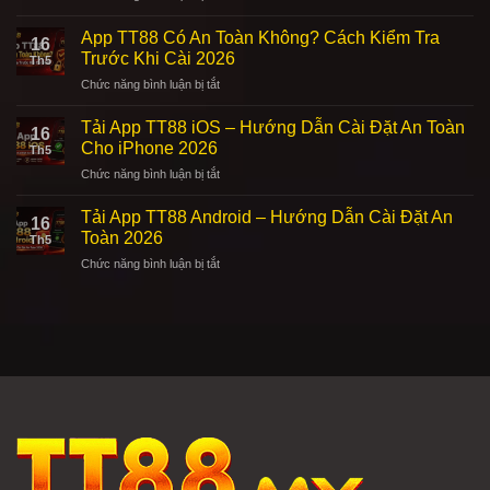
TT88
–
Đăng
App TT88 Có An Toàn Không? Cách Kiểm Tra
Nguyên
16
Nhập
Nhân
Trước Khi Cài 2026
Th5
Không
Và
Chức năng bình luận bị tắt
ở
Được
Cách
App
–
Xử
TT88
Tải App TT88 iOS – Hướng Dẫn Cài Đặt An Toàn
Nguyên
Lý
16
Có
Nhân
Cho iPhone 2026
An
Th5
An
Và
Toàn
Chức năng bình luận bị tắt
ở
Toàn
Cách
Tải
Không?
Xử
App
Tải App TT88 Android – Hướng Dẫn Cài Đặt An
Cách
Lý
16
TT88
Kiểm
Toàn 2026
An
Th5
iOS
Tra
Toàn
Chức năng bình luận bị tắt
ở
–
Trước
Tải
Hướng
Khi
App
Dẫn
Cài
TT88
Cài
2026
Android
Đặt
–
An
Hướng
Toàn
Dẫn
Cho
Cài
iPhone
Đặt
2026
An
Toàn
2026