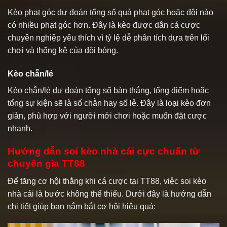
Kèo phạt góc dự đoán tổng số quả phạt góc hoặc đội nào
có nhiều phạt góc hơn. Đây là kèo được dân cá cược
chuyên nghiệp yêu thích vì tỷ lệ dễ phân tích dựa trên lối
chơi và thống kê của đội bóng.
Kèo chẵn/lẻ
Kèo chẵn/lẻ dự đoán tổng số bàn thắng, tổng điểm hoặc
tổng sự kiện sẽ là số chẵn hay số lẻ. Đây là loại kèo đơn
giản, phù hợp với người mới chơi hoặc muốn đặt cược
nhanh.
Hướng dẫn soi kèo nhà cái cực chuẩn từ
chuyên gia TT88
Để tăng cơ hội thắng khi cá cược tại TT88, việc soi kèo
nhà cái là bước không thể thiếu. Dưới đây là hướng dẫn
chi tiết giúp bạn nắm bắt cơ hội hiệu quả: