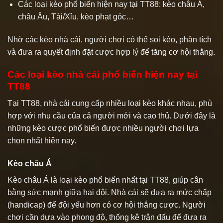
Các loại kèo phổ biến hiện nay tại TT88: kèo châu Á,
châu Âu, Tài/Xỉu, kèo phạt góc…
Nhờ các kèo nhà cái, người chơi có thể soi kèo, phân tích
và đưa ra quyết định đặt cược hợp lý để tăng cơ hội thắng.
Các loại kèo nhà cái phổ biến hiện nay tại
TT88
Tại TT88, nhà cái cung cấp nhiều loại kèo khác nhau, phù
hợp với nhu cầu của cả người mới và cao thủ. Dưới đây là
những kèo cược phổ biến được nhiều người chơi lựa
chọn nhất hiện nay.
Kèo châu Á
Kèo châu Á là loại kèo phổ biến nhất tại TT88, giúp cân
bằng sức mạnh giữa hai đội. Nhà cái sẽ đưa ra mức chấp
(handicap) để đội yếu hơn có cơ hội thắng cược. Người
chơi cần dựa vào phong độ, thống kê trận đấu để đưa ra