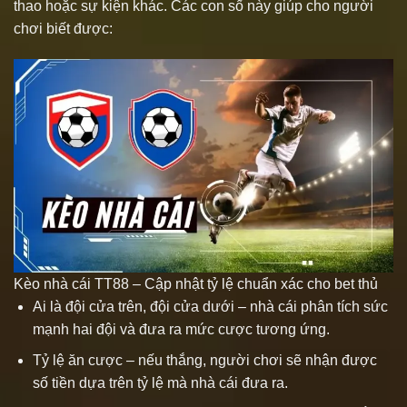
thao hoặc sự kiện khác. Các con số này giúp cho người
chơi biết được:
Kèo nhà cái TT88 – Cập nhật tỷ lệ chuẩn xác cho bet thủ
Ai là đội cửa trên, đội cửa dưới – nhà cái phân tích sức
mạnh hai đội và đưa ra mức cược tương ứng.
Tỷ lệ ăn cược – nếu thắng, người chơi sẽ nhận được
số tiền dựa trên tỷ lệ mà nhà cái đưa ra.