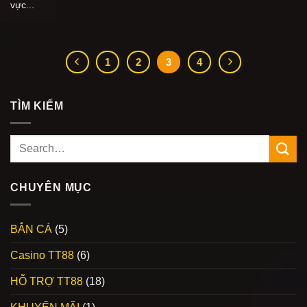
vực...
1
2
3
4
TÌM KIẾM
CHUYÊN MỤC
BẮN CÁ
(5)
Casino TT88
(6)
HỖ TRỢ TT88
(18)