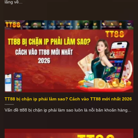
lắng về...
TT88 bị chặn ip phải làm sao? Cách vào TT88 mới nhất 2026
Vấn đề tt88 bị chặn ip phải làm sao luôn là nỗi băn khoăn hàng...