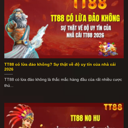
TT88 có lừa đảo không? Sự thật về độ uy tín của nhà cái
2026
TT88 có lừa đảo không là thắc mắc hàng đầu của rất nhiều cược
thủ...