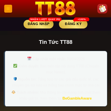
Skip
to
content
ĐĂNG NHẬP
ĐĂNG KÝ
Tin Tức TT88
Cập nhật mới nhất:
08/04/2026
Kiểm duyệt:
Ban biên tập nội dung TT88 (Chuyên
mục News).
Nguồn tin:
Tổng hợp từ các giải đấu quốc tế, các
chuyên gia soi kèo và thông báo chính thức từ nhà cái.
Trách nhiệm:
Mọi thông tin chỉ mang tính chất tham
khảo giải trí. Xem thêm tại
BeGambleAware
.