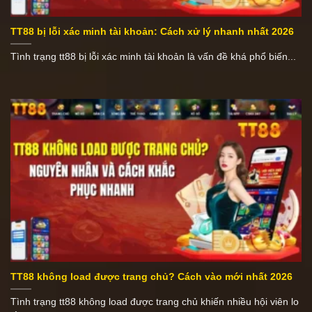
TT88 bị lỗi xác minh tài khoản: Cách xử lý nhanh nhất 2026
Tình trạng tt88 bị lỗi xác minh tài khoản là vấn đề khá phổ biến...
TT88 không load được trang chủ? Cách vào mới nhất 2026
Tình trạng tt88 không load được trang chủ khiến nhiều hội viên lo