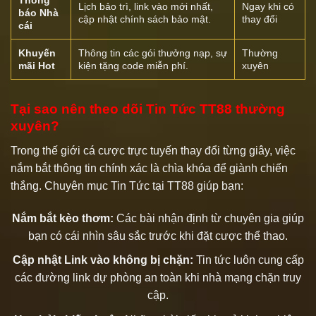
Thông
Lịch bảo trì, link vào mới nhất,
Ngay khi có
báo Nhà
cập nhật chính sách bảo mật.
thay đổi
cái
Khuyến
Thông tin các gói thưởng nạp, sự
Thường
mãi Hot
kiện tặng code miễn phí.
xuyên
Tại sao nên theo dõi Tin Tức TT88 thường
xuyên?
Trong thế giới cá cược trực tuyến thay đổi từng giây, việc
nắm bắt thông tin chính xác là chìa khóa để giành chiến
thắng. Chuyên mục Tin Tức tại TT88 giúp bạn:
Nắm bắt kèo thơm:
Các bài nhận định từ chuyên gia giúp
bạn có cái nhìn sâu sắc trước khi đặt cược thể thao.
Cập nhật Link vào không bị chặn:
Tin tức luôn cung cấp
các đường link dự phòng an toàn khi nhà mạng chặn truy
cập.