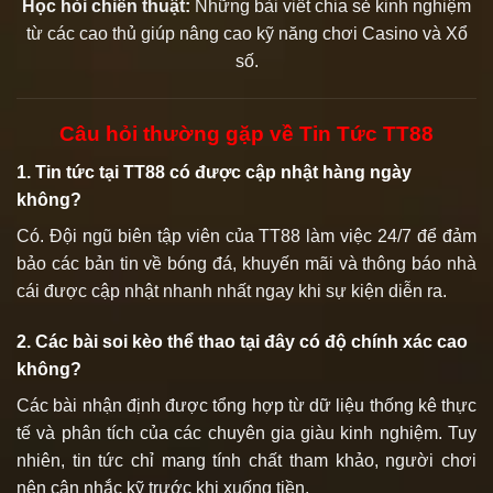
Học hỏi chiến thuật:
Những bài viết chia sẻ kinh nghiệm
từ các cao thủ giúp nâng cao kỹ năng chơi Casino và Xổ
số.
Câu hỏi thường gặp về Tin Tức TT88
1. Tin tức tại TT88 có được cập nhật hàng ngày
không?
Có. Đội ngũ biên tập viên của TT88 làm việc 24/7 để đảm
bảo các bản tin về bóng đá, khuyến mãi và thông báo nhà
cái được cập nhật nhanh nhất ngay khi sự kiện diễn ra.
2. Các bài soi kèo thể thao tại đây có độ chính xác cao
không?
Các bài nhận định được tổng hợp từ dữ liệu thống kê thực
tế và phân tích của các chuyên gia giàu kinh nghiệm. Tuy
nhiên, tin tức chỉ mang tính chất tham khảo, người chơi
nên cân nhắc kỹ trước khi xuống tiền.