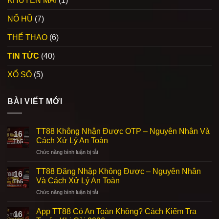
KHUYẾN MÃI
(1)
NỔ HŨ
(7)
THỂ THAO
(6)
TIN TỨC
(40)
XỔ SỐ
(5)
BÀI VIẾT MỚI
TT88 Không Nhận Được OTP – Nguyên Nhân Và
16
Cách Xử Lý An Toàn
Th5
Chức năng bình luận bị tắt
ở
TT88
Không
TT88 Đăng Nhập Không Được – Nguyên Nhân
16
Nhận
Và Cách Xử Lý An Toàn
Th5
Được
Chức năng bình luận bị tắt
ở
OTP
TT88
–
Đăng
App TT88 Có An Toàn Không? Cách Kiểm Tra
Nguyên
16
Nhập
Nhân