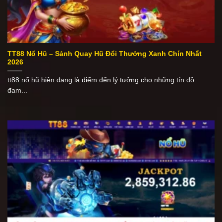
TT88 Nổ Hũ – Sảnh Quay Hũ Đổi Thưởng Xanh Chín Nhất
2026
tt88 nổ hũ hiện đang là điểm đến lý tưởng cho những tín đồ
đam...