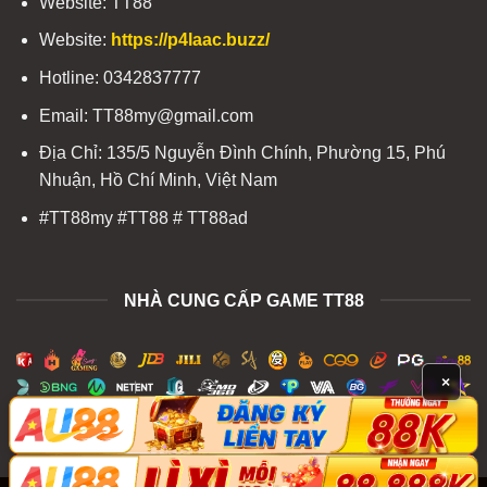
Website: TT88
Website:
https://p4laac.buzz/
Hotline: 0342837777
Email:
TT88my@gmail.com
Địa Chỉ: 135/5 Nguyễn Đình Chính, Phường 15, Phú
Nhuận, Hồ Chí Minh, Việt Nam
#TT88my #TT88 # TT88ad
NHÀ CUNG CẤP GAME TT88
×