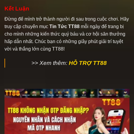
Kết Luận
Đừng để mình trở thành người đi sau trong cuộc chơi. Hãy
truy cập chuyên mục
Tin Tức TT88
mỗi ngày để trang bị
cho mình những kiến thức quý báu và cơ hội săn thưởng
hấp dẫn nhất. Chúc bạn có những giây phút giải trí tuyệt
vời và thắng lớn cùng TT88!
>> Xem thêm:
HỖ TRỢ TT88