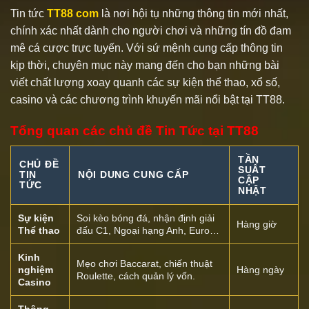
Tin tức
TT88 com
là nơi hội tụ những thông tin mới nhất,
chính xác nhất dành cho người chơi và những tín đồ đam
mê cá cược trực tuyến. Với sứ mệnh cung cấp thông tin
kịp thời, chuyên mục này mang đến cho bạn những bài
viết chất lượng xoay quanh các sự kiện thể thao, xổ số,
casino và các chương trình khuyến mãi nổi bật tại TT88.
Tổng quan các chủ đề Tin Tức tại TT88
TẦN
CHỦ ĐỀ
SUẤT
TIN
NỘI DUNG CUNG CẤP
CẬP
TỨC
NHẬT
Sự kiện
Soi kèo bóng đá, nhận định giải
Hàng giờ
Thể thao
đấu C1, Ngoại hạng Anh, Euro…
Kinh
Mẹo chơi Baccarat, chiến thuật
nghiệm
Hàng ngày
Roulette, cách quản lý vốn.
Casino